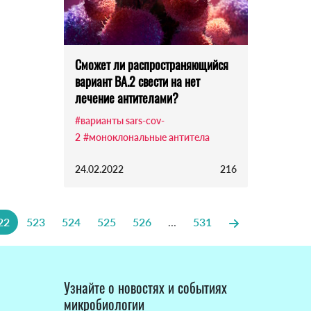
Сможет ли распространяющийся
вариант BA.2 свести на нет
лечение антителами?
#варианты sars-cov-
2
#моноклональные антитела
24.02.2022
216
22
523
524
525
526
...
531
Узнайте о новостях и событиях
микробиологии