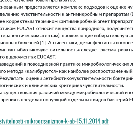
нованным представляется комплекс подходов к оценке чув
елению чувствительности к антимикробным препаратам (Eu
иболее корректным термином «антимикробный агент (препара
иотикам EUCAST относит вещества природного, полусинтет
отерапевтическим агентам), проявляющие избирательную а
онных болезней [1]. Антисептики, дезинфектанты и консе
 «антибиотикочувствительность» следует рассматривать как
ого в документах EUCAST.
ведений в повседневной практике микробиологических ла
ого метода «калибруются» как наиболее распространенны
 Результаты оценки антибиотикочувствительности бактер
огических и клинических критериев чувствительности.
а существования различий между микробиологической и к
 зрения в пределах популяций отдельных видов бактерий
stvitelnosti-mikroorganizmov-k-ab-15.11.2014.pdf