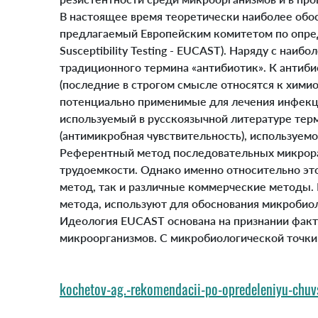
В настоящее время теоретически наиболее обос
предлагаемый Европейским комитетом по опред
Susceptibility Testing - EUCAST). Наряду с на
традиционного термина «антибиотик». К антиб
(последние в строгом смысле относятся к хими
потенциально применимые для лечения инфекци
используемый в русскоязычной литературе термин
(антимикробная чувствительность), используем
Референтный метод последовательных микрораз
трудоемкости. Однако именно относительно эт
метод, так и различные коммерческие методы.
метода, используют для обоснования микробиол
Идеология EUCAST основана на признании факт
микроорганизмов. С микробиологической точки
kochetov-ag.-rekomendacii-po-opredeleniyu-chuv