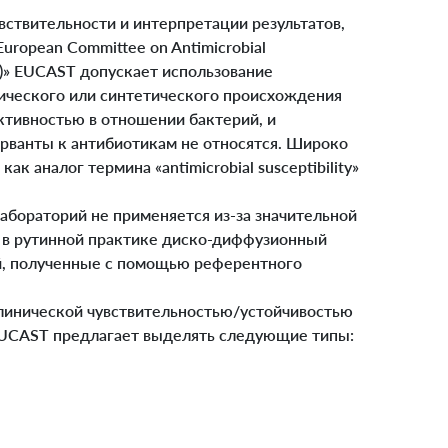
ствительности и интерпретации результатов,
ropean Committee on Antimicrobial
т)» EUCAST допускает использование
ического или синтетического происхождения
ктивностью в отношении бактерий, и
рванты к антибиотикам не относятся. Широко
 аналог термина «antimicrobial susceptibility»
бораторий не применяется из-за значительной
й в рутинной практике диско-диффузионный
ий, полученные с помощью референтного
линической чувствительностью/устойчивостью
 EUCAST предлагает выделять следующие типы: