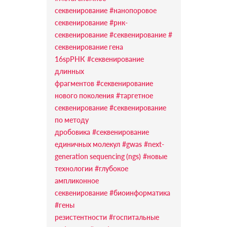
секвенирование
#нанопоровое
секвенирование
#рнк-
секвенирование
#секвенирование
#
секвенирование гена
16sрРНК
#секвенирование
длинных
фрагментов
#секвенирование
нового поколения
#таргетное
секвенирование
#секвенирование
по методу
дробовика
#секвенирование
единичных молекул
#gwas
#next-
generation sequencing (ngs)
#новые
технологии
#глубокое
ампликонное
секвенирование
#биоинформатика
#гены
резистентности
#госпитальные