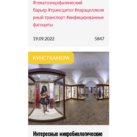
#гематоэнцефалический
барьер
#трансцитоз
#парацеллюля
рный транспорт
#инфицированные
фагоциты
19.09.2022
5847
КУНСТКАМЕРА
Интересные микробиологические