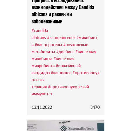
Прогресс в исследованиях
взаимодействия между Candida
albicans и раковыми
заболеваниями
#candida
albicans
#канцерогенез
#микобиот
а
#канцерогены
#опухолевые
метаболиты
#дисбиоз
#кишечная
микобиота
#кишечная
микробиота
#инвазивный
кандидоз
#кандидоз
#противоопух
олевая
терапия
#противоопухолевый
иммунитет
13.11.2022
3470