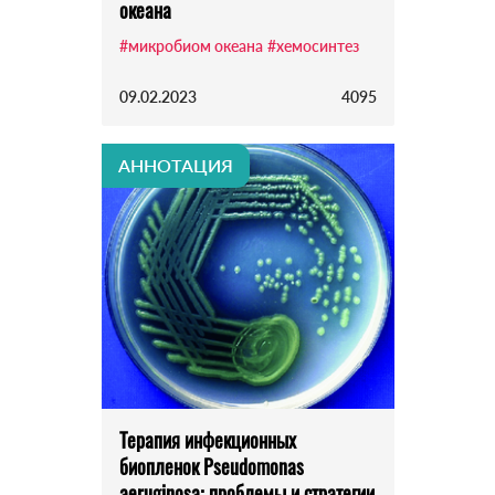
океана
#микробиом океана
#хемосинтез
09.02.2023
4095
АННОТАЦИЯ
Терапия инфекционных
биопленок Pseudomonas
aeruginosa: проблемы и стратегии