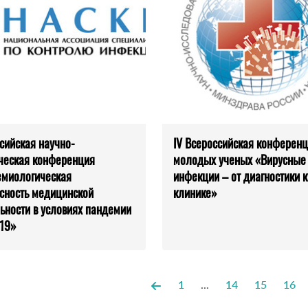
сийская научно-
IV Всероссийская конферен
ческая конференция
молодых ученых «Вирусные
миологическая
инфекции – от диагностики к
сность медицинской
клинике»
ьности в условиях пандемии
19»
1
...
14
15
16