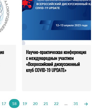
ция
Научно-практическая конференция
с международным участием
«Всероссийский дискуссионный
клуб COVID-19 UPDATE»
17
18
19
20
21
22
...
31