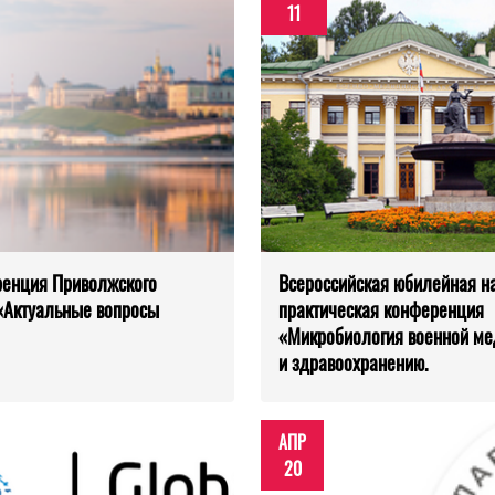
11
ренция Приволжского
Всероссийская юбилейная н
«Актуальные вопросы
практическая конференция
«Микробиология военной м
и здравоохранению.
АПР
20