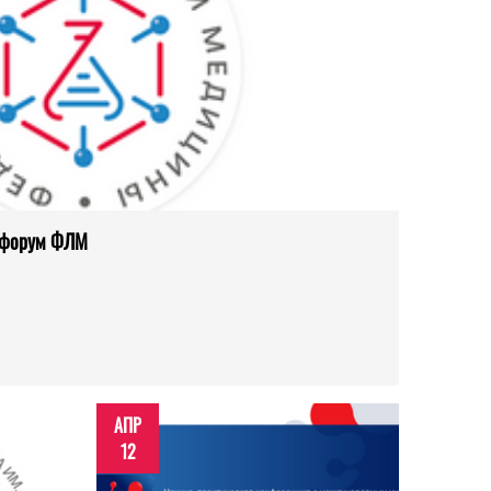
 форум ФЛМ
АПР
12