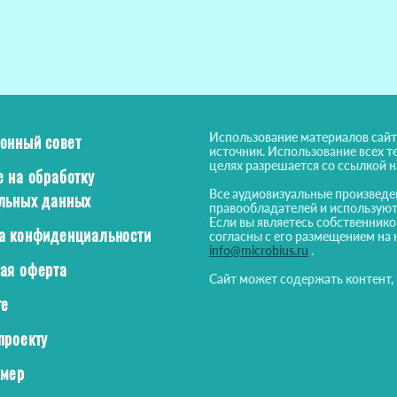
Использование материалов сайт
онный совет
источник. Использование всех т
целях разрешается со ссылкой 
е на обработку
Все аудиовизуальные произведе
льных данных
правообладателей и используют
Если вы являетесь собственнико
а конфиденциальности
согласны с его размещением на 
info@microbius.ru
.
ая оферта
Сайт может содержать контент,
те
проекту
ймер