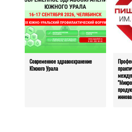
Современное здравоохранение
Профес
Южного Урала
практи
между
"Микро
продук
иннова