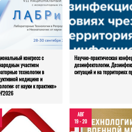
циональный конгресс с
Научно-практическая конфе
народным участием
дезинфектологии. Дезинфек
аторные технологии в
ситуаций и на территориях 
уктивной медицине и
ологии: от науки к практике»
Н'2026
АВГ
19 - 20