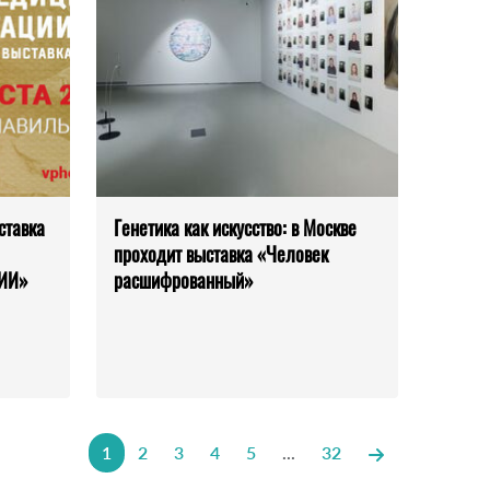
ставка
Генетика как искусство: в Москве
проходит выставка «Человек
ИИ»
расшифрованный»
1
2
3
4
5
...
32