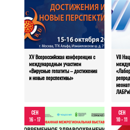
XV Всероссийская конференция с
VII На
международным участием
между
«Вирусные гепатиты – достижения
«Лабор
и новые перспективы»
репрод
неонат
ЛАБРи
СЕН
СЕН
16 - 17
10 - 11