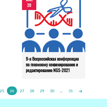
20
9-я Всероссийская конференция
по геномному секвенированию и
редактированию NGS-2021
25
26
27
28
29
30
...
31