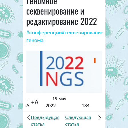
Геномное
секвенирование и
редактирование 2022
#конференции
#секвенирование
генома
-
19 мая
+A
A
2022
184
Предыдущая
Следующая
статья
статья