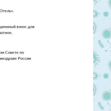
Отель».
ционный взнос для
латное.
ом Совете по
инздраве России