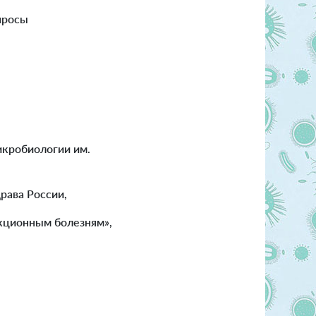
просы
икробиологии им.
рава России,
кционным болезням»,