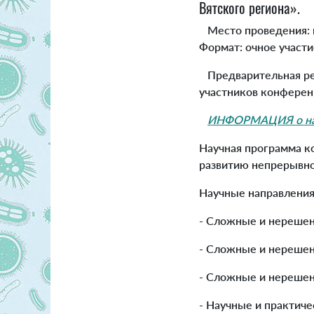
Вятского региона».
Место проведения: г
Формат: очное участи
Предварительная рег
участников конферен
ИНФОРМАЦИЯ о нау
Научная программа к
развитию непрерывно
Научные направления
- Сложные и нереше
- Сложные и нерешен
- Сложные и нерешен
- Научные и практич