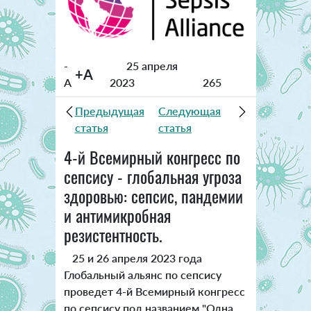
-
25 апреля
+A
A
2023
265
Предыдущая
Следующая
статья
статья
4-й Всемирный конгресс по
сепсису - глобальная угроза
здоровью: сепсис, пандемии
и антимикробная
резистентность.
25 и 26 апреля 2023 года
Глобальный альянс по сепсису
проведет 4-й Всемирный конгресс
по сепсису под названием "Одна