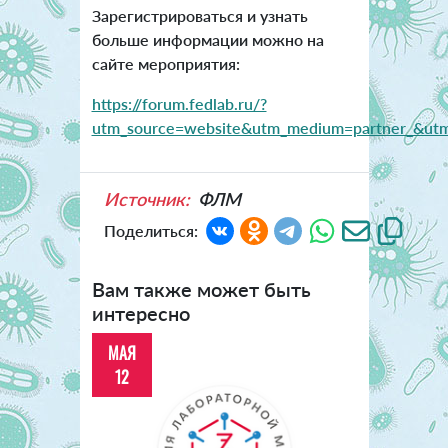
Зарегистрироваться и узнать
больше информации можно на
сайте мероприятия:
https://forum.fedlab.ru/?
utm_source=website&utm_medium=partner_&utm
Источник:
ФЛМ
Поделиться:
Вам также может быть
интересно
МАЯ
12