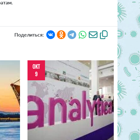
атам.
Поделиться:
ОКТ
9