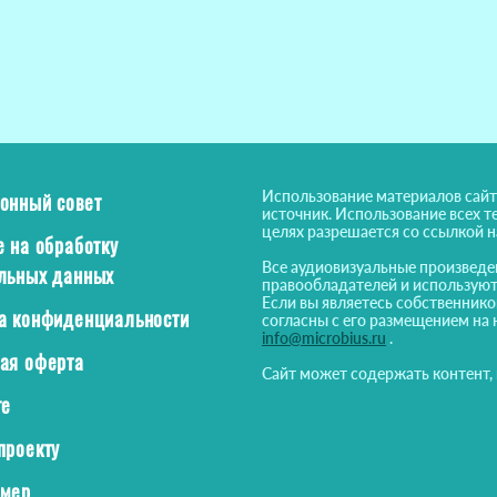
Использование материалов сайт
онный совет
источник. Использование всех т
целях разрешается со ссылкой 
е на обработку
Все аудиовизуальные произведе
льных данных
правообладателей и используют
Если вы являетесь собственнико
а конфиденциальности
согласны с его размещением на 
info@microbius.ru
.
ая оферта
Сайт может содержать контент,
те
проекту
ймер