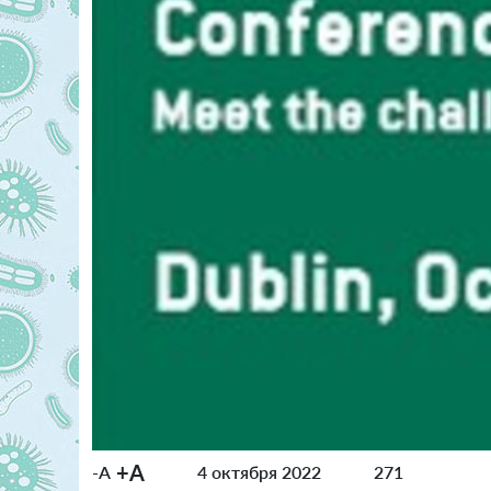
+A
-A
4 октября 2022
271