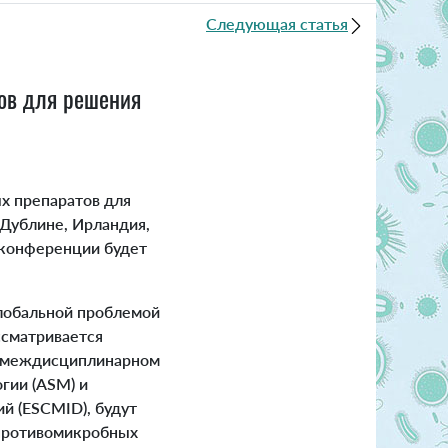
Следующая статья
ов для решения
х препаратов для
Дублине, Ирландия,
 конференции будет
лобальной проблемой
ссматривается
м междисциплинарном
гии (ASM) и
й (ESCMID), будут
 противомикробных