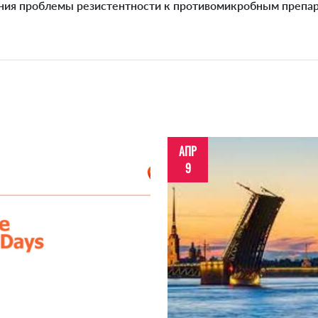
ния проблемы резистентности к противомикробным препар
АПР
9