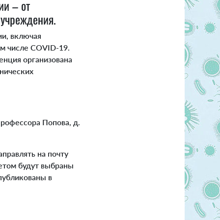
и – от
 учреждения.
и, включая
ом числе COVID-19.
енция организована
инических
рофессора Попова, д.
аправлять на почту
тетом будут выбраны
публикованы в