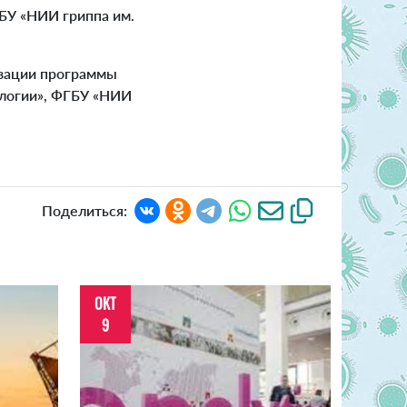
У «НИИ гриппа им.
зации программы
ологии», ФГБУ «НИИ
Поделиться:
ОКТ
9