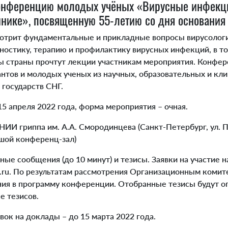
онференцию молодых учёных «Вирусные инфекци
инике», посвященную 55-летию со дня основания
трит фундаментальные и прикладные вопросы вирусологи
ностику, терапию и профилактику вирусных инфекций, в т
 страны прочтут лекции участникам мероприятия. Конфер
антов и молодых ученых из научных, образовательных и кл
 государств СНГ.
 апреля 2022 года, форма мероприятия – очная.
ИИ гриппа им. А.А. Смородинцева (Санкт-Петербург, ул. П
ьшой конференц-зал)
ые сообщения (до 10 минут) и тезисы. Заявки на участие н
pb.ru. По результатам рассмотрения Организационным коми
ия в программу конференции. Отобранные тезисы будут о
е тезисов.
ок на доклады – до 15 марта 2022 года.