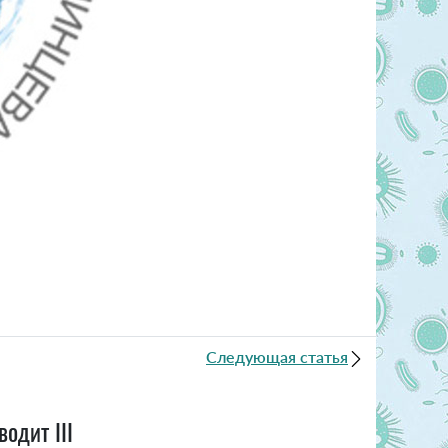
Следующая статья
одит III