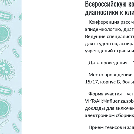
Всероссийскую к
диагностики к кл
Конференция рассмо
эпидемиологию, диаг
Ведущие специалисты
для студентов, аспир
учреждений страны и
Дата проведения – 15
Место проведения: Н
15/17, корпус Б, бол
Форма участия – устн
VirToAll@influenza.s
доклады для включен
электронном сборник
Прием тезисов и заяв