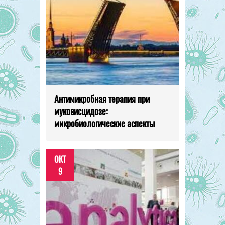
Антимикробная терапия при
муковисцидозе:
микробиологические аспекты
ОКТ
9