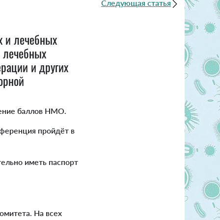
Следующая статья
х и лечебных
, лечебных
рации и других
орной
ление баллов НМО.
нференция пройдёт в
тельно иметь паспорт
омитета. На всех