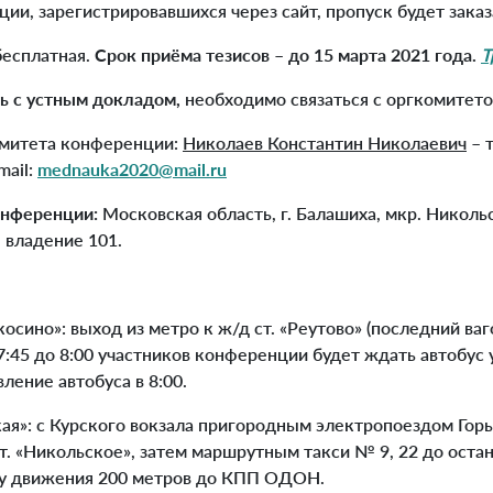
ии, зарегистрировавшихся через сайт, пропуск будет заказа
бесплатная.
Срок приёма тезисов – до 15 марта 2021 года.
Т
 с устным докладом,
необходимо связаться с оргкомитето
омитета конференции:
Николаев Константин Николаевич
– т
mail:
mednauka
2020@
mail
.
ru
онференции:
Московская область, г. Балашиха, мкр. Николь
 владение 101.
косино»: выход из метро к ж/д ст. «Реутово» (последний ваг
 7:45 до 8:00 участников конференции будет ждать автобус 
ление автобуса в 8:00.
ская»: с Курского вокзала пригородным электропоездом Гор
т. «Никольское», затем маршрутным такси № 9, 22 до остан
ду движения 200 метров до КПП ОДОН.