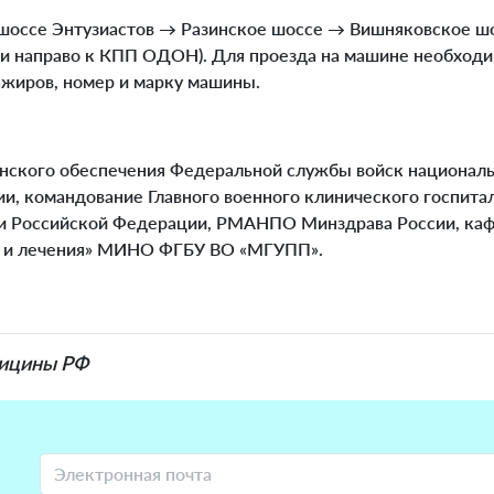
 шоссе Энтузиастов → Разинское шоссе → Вишняковское шо
ки направо к КПП ОДОН). Для проезда на машине необход
ажиров, номер и марку машины.
ского обеспечения Федеральной службы войск националь
и, командование Главного военного клинического госпита
ии Российской Федерации, РМАНПО Минздрава России, ка
и и лечения» МИНО ФГБУ ВО «МГУПП».
дицины РФ