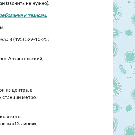
н (звонить не нужно).
ребования к тезисам
.
м.
ел.: 8 (495) 529-10-25;
ско-Архангельский,
он из центра, в
у станции метро
ьковского
овки «13 линия»,