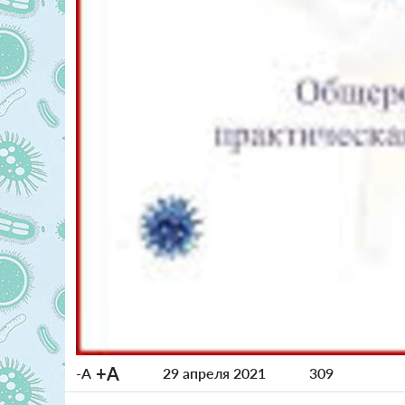
+A
-A
29 апреля 2021
309