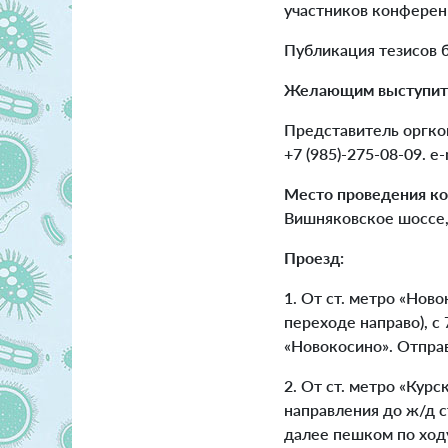
участников конференц
Публикация тезисов 
Желающим выступить
Представитель оргк
+7 (985)-275-08-09. e-
Место проведения к
Вишняковское шоссе,
Проезд:
1. От ст. метро «Ново
переходе направо), с
«Новокосино». Отправ
2. От ст. метро «Кур
направления до ж/д с
далее пешком по хо