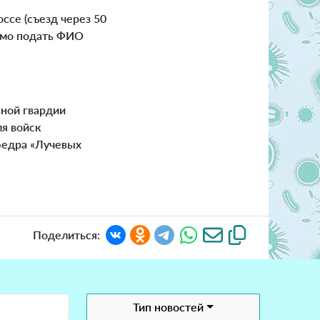
ссе (съезд через 50
имо подать ФИО
ной гвардии
ля войск
федра «Лучевых
Поделиться:
Тип новостей