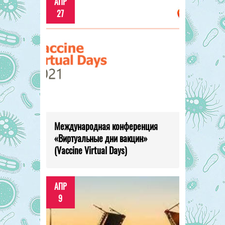
АПР
27
Международная конференция
«Виртуальные дни вакцин»
(Vaccine Virtual Days)
АПР
9