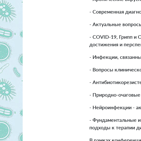
- Современная диагн
- Актуальные вопрос
- COVID-19, Грипп и 
достижения и персп
- Инфекции, связанн
- Вопросы клиническ
- Антибиотикорезист
- Природно-очаговые
- Нейроинфекции - а
- Фундаментальные и
подходы к терапии ди
В рамках конференци