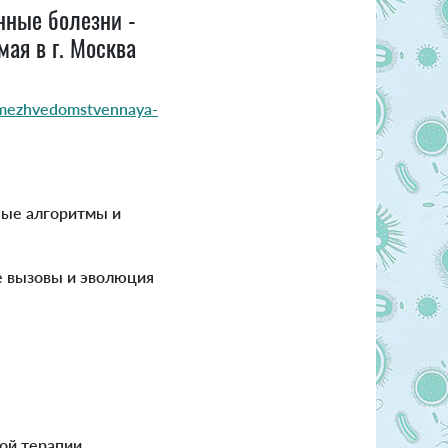
нные болезни -
ая в г. Москва
/mezhvedomstvennaya-
ные алгоритмы и
е вызовы и эволюция
ой терапии