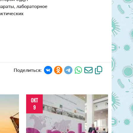
параты, лабораторное
актических
Поделиться:
ОКТ
9