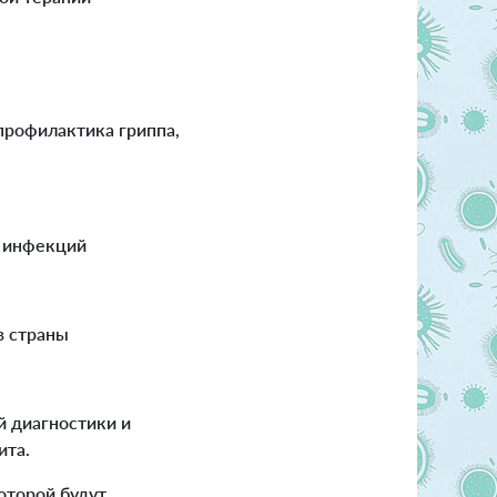
профилактика гриппа,
х инфекций
в страны
 диагностики и
ита.
которой будут