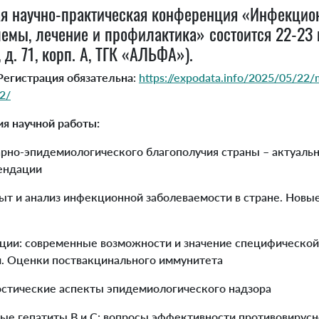
я научно-практическая конференция «Инфекцио
емы, лечение и профилактика» состоится 22-23 м
 д. 71, корп. А, ТГК «АЛЬФА»).
Регистрация обязательна
:
https://expodata.info/2025/05/22
2/
я научной работы:
арно-эпидемиологического благополучия страны – актуаль
ендации
т и анализ инфекционной заболеваемости в стране. Новы
ции: современные возможности и значение специфической
. Оценки поствакцинального иммунитета
остические аспекты эпидемиологического надзора
ные гепатиты В и С: вопросы эффективности противовирусн