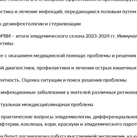
остика и лечение инфекций, передающихся половым путем
ы дезинфектологии и стерилизации
ОРВИ – итоги эпидемического сезона 2023-2024 гг. Иммуно
ективы
ые с оказанием медицинской помощи: проблемы и решения
ой диагностики, профилактики и лечения острых кишечны
ентность. Оценка ситуации и поиск решения проблемы
 инфекционные заболевания у жителей различных регионо
ктуальная междисциплинарная проблема
 практические вопросы эпидемиологии, дифференциальной
фтерии, коклюша, кори, краснухи и эпидемического парот
и будет организована работа
выставочной экспозиции
, на 