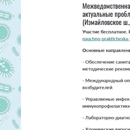
Межведомственна
актуальные пробл
(Измайловское ш.,
Участие бесплатное. 
nauchno-prakticheska-
Основные направлени
- Обеспечение санит
методические реком
- Международный опы
возбудителей
- Управляемые инфек
иммунопрофилактики
- Лабораторно-диагн
- Хронические вирус