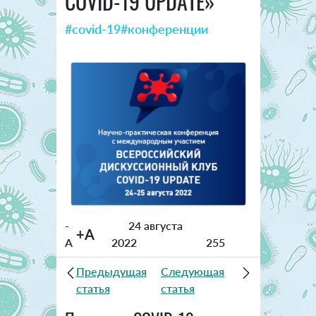
COVID-19 UPDATE»
#covid-19
#конференции
-
24 августа
+A
A
2022
255
Предыдущая
Следующая
статья
статья