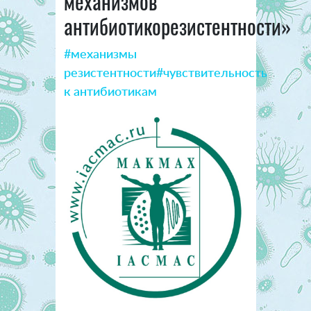
механизмов
антибиотикорезистентности»
#механизмы
резистентности
#чувствительность
к антибиотикам