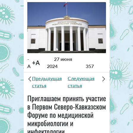
-
27 июня
+A
A
2024
357
Предыдущая
Следующая
статья
статья
Приглашаем принять участие
в Первом Северо-Кавказском
Форуме по медицинской
микробиологии и
инфектологии.