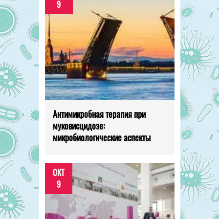
9
Антимикробная терапия при
муковисцидозе:
микробиологические аспекты
ОКТ
9