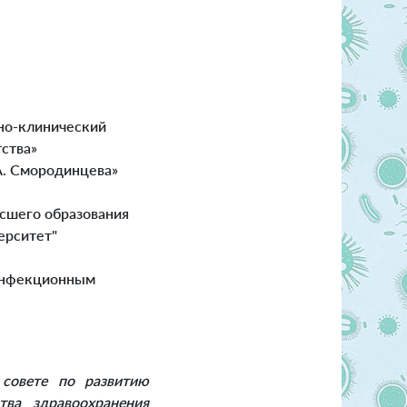
но-клинический
ства»
А. Смородинцева»
сшего образования
ерситет"
 инфекционным
совете по развитию
тва здравоохранения