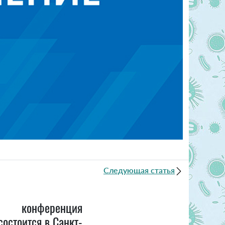
Следующая статья
нференция
остоится в Санкт-