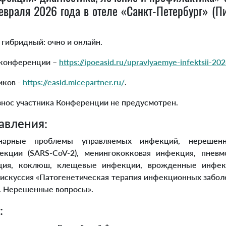
евраля 2026 года в отеле «Санкт-Петербург» (Пир
ибридный: очно и онлайн.
конференции –
https://ipoeasid.ru/upravlyaemye-infektsii-20
иков -
https://easid.micepartner.ru/
.
ос участника Конференции не предусмотрен.
авления:
ые проблемы управляемых инфекций, нерешенн
екции (SARS-CoV-2), менингококковая инфекция, пневм
кция, коклюш, клещевые инфекции, врожденные инфек
искуссия «Патогенетическая терапия инфекционных заболе
. Нерешенные вопросы».
: