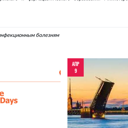
 инфекционным болезням
АПР
9