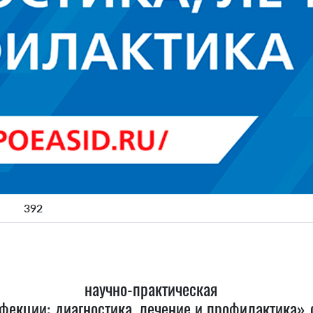
392
ая научно-практическая ко
екции: диагностика, лечение и профилактика» с