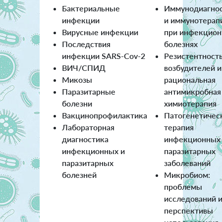
Бактериальные
Иммунодиагно
инфекции
и иммунотерап
Вирусные инфекции
при инфекцио
Последствия
болезнях
инфекции SARS-Cov-2
Резистентност
ВИЧ/СПИД
возбудителей и
Микозы
рациональная
Паразитарные
антимикробная
болезни
химиотерапия
Вакцинопрофилактика
Патогенетичес
Лабораторная
терапия
диагностика
инфекционных
инфекционных и
паразитарных
паразитарных
заболеваний
болезней
Микробиом:
проблемы
исследований 
перспективы