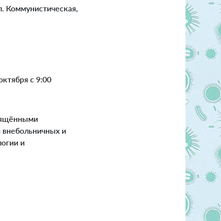
л. Коммунистическая,
ктября с 9:00
свящёнными
 внебольничных и
огии и