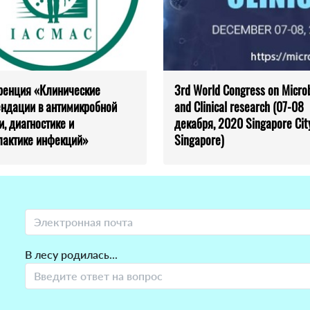
ренция «Клинические
3rd World Congress on Micro
ндации в антимикробной
and Clinical research (07-08
и, диагностике и
декабря, 2020 Singapore City
актике инфекций»
Singapore)
В лесу родилась...