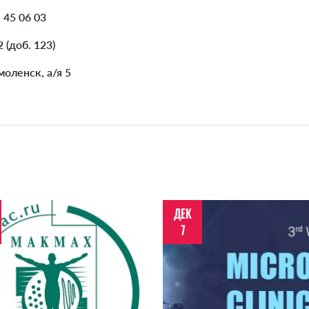
, 45 06 03
2 (доб. 123)
моленск, а/я 5
ДЕК
7