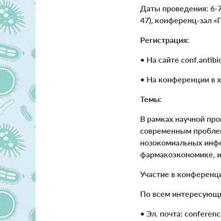
Даты проведения: 6-7
47), конференц-зал «
Регистрация:
• На сайте conf.antibi
• На конференции в х
Темы:
В рамках научной пр
современным проблем
нозокомиальных инфе
фармакоэкономике, и
Участие в конференци
По всем интересующи
• Эл. почта: conferenc