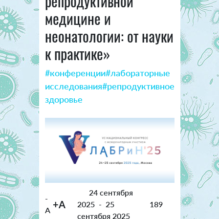
репродуктивной
медицине и
неонатологии: от науки
к практике»
#конференции
#лабораторные
исследования
#репродуктивное
здоровье
24 сентября
-
+A
2025
-
25
189
A
сентября 2025