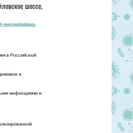
йловское шоссе,
i-vserossiyskaya-
ям в Российской
рививок в
мыми инфекциями и
ализированной