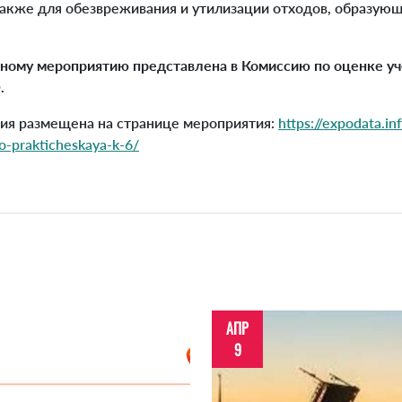
 также для обезвреживания и утилизации отходов, образую
ному мероприятию представлена в Комиссию по оценке у
.
я размещена на странице мероприятия:
https://expodata.i
o-prakticheskaya-k-6/
АПР
9