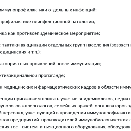
 иммунопрофилактики отдельных инфекций;
 профилактике неинфекционной патологии;
ка как противоэпидемическое мероприятие;
 тактики вакцинации отдельных групп населения (возрастн
дицинских и т.п.);
агоприятных проявлений после иммунизации;
нтивакцинальной пропаганде;
и медицинских и фармацевтических кадров в области имм
нции приглашаем принять участие эпидемиологов, педиатр
унологов-аллергологов, семейных врачей, организаторов з
 персонал, участвующий в проведении иммунопрофилактик
иков предприятий ­ производителей иммунобиологических 
ских тест-систем, инъекционного оборудования, оборудова