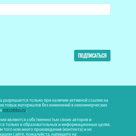
ПОДПИСАТЬСЯ
а разрешается только при наличии активной ссылки на
екстовых материалов без изменений в некоммерческих
на
microbius.ru
.
ния являются собственностью своих авторов и
ся только в образовательных и информационных целях.
м того или иного произведения (контента) и не
нашем сайте, пожалуйста, напишите на