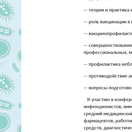
— теория и практика
— роль вакцинации в
— вакцинопрофилакти
— совершенствование
профессиональных, ме
— профилактика небл
— противодействие а
— вопросы подготовк
К участию в конфере
инфекционистов, имм
средний медицинский
фармацевтов, работн
средств, диагностиче