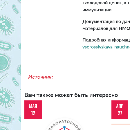
«холодовой цепи», а
иммунизации.
Документация по дан
материалов для НМО
Подробная информаци
vserossiyskaya-nauchn
Источник:
Вам также может быть интересно
МАЯ
АПР
12
27