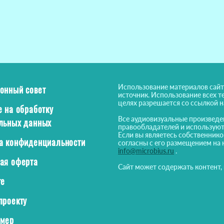
Использование материалов сайт
онный совет
источник. Использование всех т
целях разрешается со ссылкой 
е на обработку
Все аудиовизуальные произведе
льных данных
правообладателей и используют
Если вы являетесь собственнико
а конфиденциальности
согласны с его размещением на 
info@microbius.ru
.
ая оферта
Сайт может содержать контент,
те
проекту
ймер