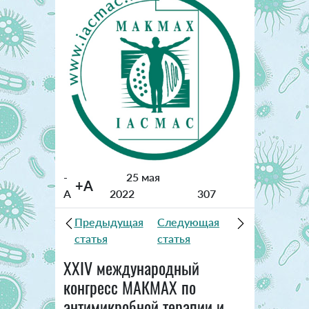
-
25 мая
+A
A
2022
307
Предыдущая
Следующая
статья
статья
XXIV международный
конгресс МАКМАХ по
антимикробной терапии и