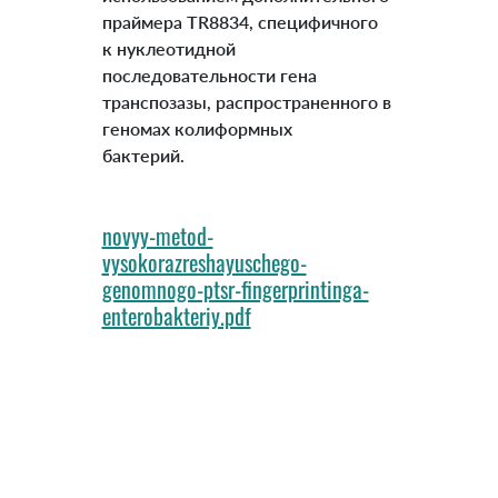
праймера TR8834, специфичного
к нуклеотидной
последовательности гена
транспозазы, распространенного в
геномах колиформных
бактерий.
novyy-metod-
vysokorazreshayuschego-
genomnogo-ptsr-fingerprintinga-
enterobakteriy.pdf