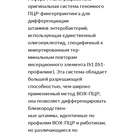
оригинальная система геномного
ПЦР-фингерпринтинга для
дифференциации
штаммов энтеробактерий,
использующая единственный
олигонуклеотид, специфичный к
инвертированным тер-
минальным повторам
инсерционного элемента IS1 (IS1-
профилинг). Эта система обладает
большей разрешающей
способностью, чем широко
применяемый метод BOX-ПЦР;
она позволяет дифференцировать
близкородствен-
ные штаммы, идентичные по
профилям BOX-ПЦР и риботипам,
но различающиеся по