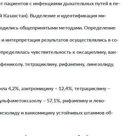
т пациентов с инфекциями дыхательных путей в пе-
ый Казахстан). Выделение и идентификация ми-
оводились общепринятыми методами. Определение
и интерпретация результатов осуществлялись в со-
пределялась чувствительность к оксациллину, ван-
фениколу, тетрациклину, рифампину, линезолиду,
ила 4,2%, азитромицину – 12,4%, тетрациклину –
ульфаметоксазолу – 57,1%, рифампину и лево-
инезолиду и ванкомицину устойчивых штаммов об-