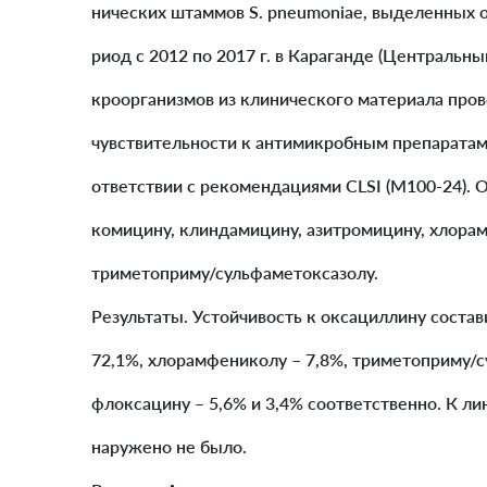
нических штаммов S. pneumoniae, выделенных о
риод с 2012 по 2017 г. в Караганде (Центральн
кроорганизмов из клинического материала пр
чувствительности к антимикробным препаратам 
ответствии с рекомендациями CLSI (M100-24). О
комицину, клиндамицину, азитромицину, хлорам
триметоприму/сульфаметоксазолу.
Результаты. Устойчивость к оксациллину состав
72,1%, хлорамфениколу – 7,8%, триметоприму/с
флоксацину – 5,6% и 3,4% соответственно. К л
наружено не было.