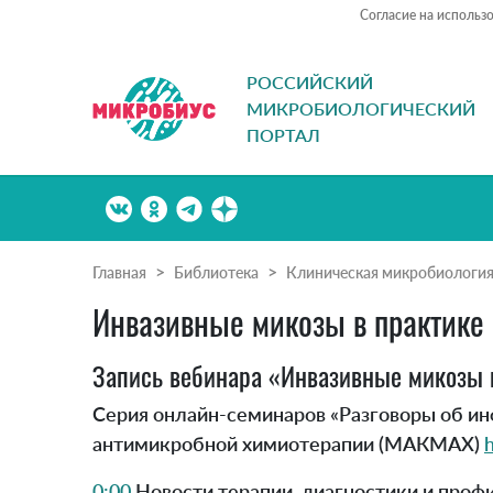
Согласие на использ
РОССИЙСКИЙ
МИКРОБИОЛОГИЧЕСКИЙ
ПОРТАЛ
Главная
Библиотека
Клиническая микробиологи
Инвазивные микозы в практике 
Запись вебинара «Инвазивные микозы в
Серия онлайн-семинаров «Разговоры об и
антимикробной химиотерапии (МАКМАХ)
h
0:00
Новости терапии, диагностики и проф