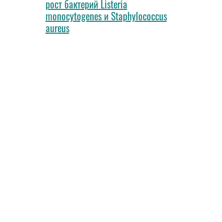
рост бактерий Listeria
monocytogenes и Staphylococcus
aureus