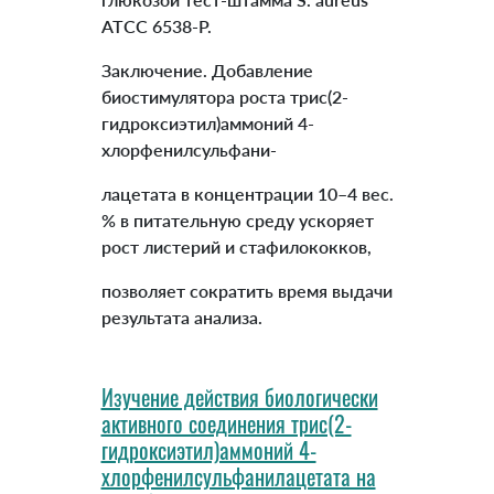
АТСС 6538‑P.
Заключение. Добавление
биостимулятора роста трис(2-
гидроксиэтил)аммоний 4-
хлорфенилсульфани-
лацетата в концентрации 10–4 вес.
% в питательную среду ускоряет
рост листерий и стафилококков,
позволяет сократить время выдачи
результата анализа.
Изучение действия биологически
активного соединения трис(2-
гидроксиэтил)аммоний 4-
хлорфенилсульфанилацетата на