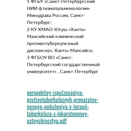
1 ФГБУ «Санкт-Петербургский
НИИ фтизиопульмонологии»
Минздрава России, Санкт-
Петербург;
2 КУ ХМАО-Югры «Ханты-
Мансийский клинический
противотуберкулезный
диспансер», Ханты-Мансийск;
3 ФГБОУ ВО «Санкт-
Петербургский государственный
университет» , Санкт-Петербург
perspektivy-ispolzovaniya-
protivotuberkuleznyh-preparatov-
novogo-pokoleniya-v-terapii-
tuberkuleza-s-lekarstvennoy-
ustoychivostyu.pdf