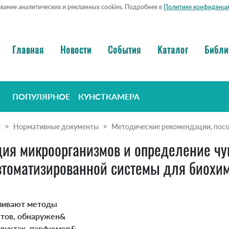
ование аналитических и рекламных cookies. Подробнее в
Политике конфиденци
Главная
Новости
События
Каталог
Библи
ПОПУЛЯРНОЕ
КУНСТКАМЕРА
я
Нормативные документы
Методические рекомендации, посо
я микроорганизмов и определение чув
втоматизированной системы для биохим
вливают методы
нтов, обнаружен&
одуктах, парфюмер&