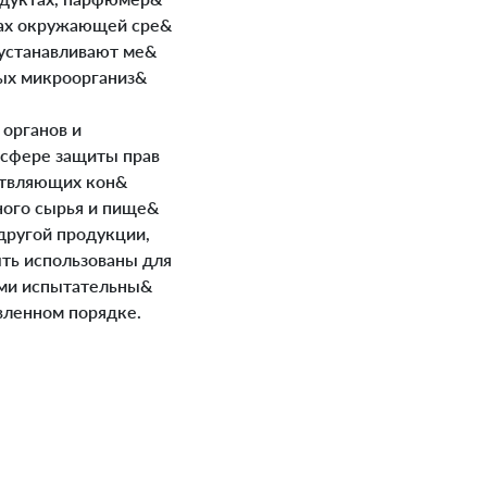
тах окружающей сре&
 устанавливают ме&
ых микроорганиз&
 органов и
 сфере защиты прав
ствляющих кон&
ного сырья и пище&
другой продукции,
ть использованы для
ими испытательны&
вленном порядке.