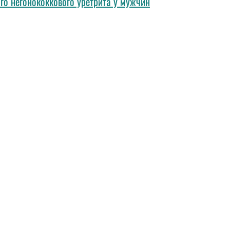
го негонококкового уретрита у мужчин