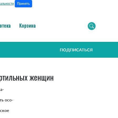
Принять
альности
отека
Корзина
ПОДПИСАТЬСЯ
ертильных женщин
а-
ть осо-
еское