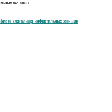
ильных женщин.
обиоте влагалища инфертильных женщин