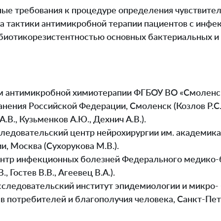
е требования к процедуре определения чувствител
ра тактики антимикробной терапии пациентов с инфе
биотикорезистентностью основных бактериальных и
м антимикробной химиотерапии ФГБОУ ВО «Смоленс
нения Российской Федерации, Смоленск (Козлов Р.С.,
.В., Кузьменков А.Ю., Дехнич А.В.).
едовательский центр нейрохирургии им. академика
, Москва (Сухорукова М.В.).
нтр инфекционных болезней Федерального медико-би
, Гостев В.В., Агеевец В.А.).
следовательский институт эпидемиологии и микро- 
в потребителей и благополучия человека, Санкт-Пете