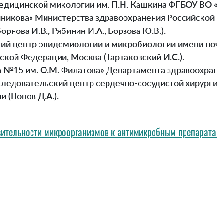
едицинской микологии им. П.Н. Кашкина ФГБОУ ВО 
чникова» Министерства здравоохранения Российской
орнова И.В., Рябинин И.А., Борзова Ю.В.).
й центр эпидемиологии и микробиологии имени поч
кой Федерации, Москва (Тартаковский И.С.).
 №15 им. О.М. Филатова» Департамента здравоохране
едовательский центр сердечно-сосудистой хирургии
 (Попов Д.А.).
вительности микроорганизмов к антимикробным препарат