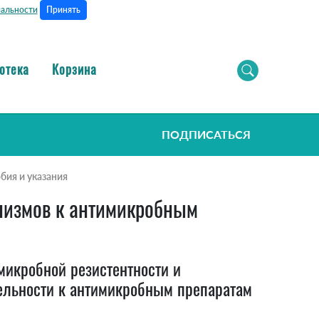
Принять
альности
отека
Корзина
ПОДПИСАТЬСЯ
бия и указания
низмов к антимикробным
икробной резистентности и
тельности к антимикробным препаратам