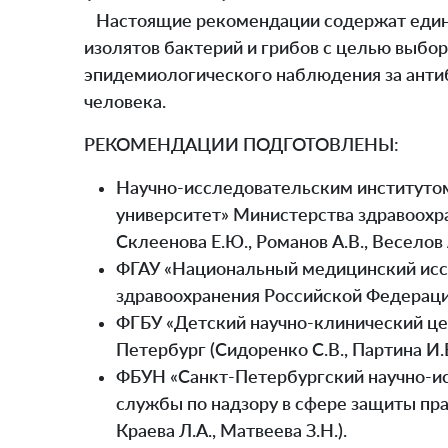
Настоящие рекомендации содержат едины
изолятов бактерий и грибов с целью выбо
эпидемиологического наблюдения за анти
человека.
РЕКОМЕНДАЦИИ ПОДГОТОВЛЕНЫ:
Научно-исследовательским институто
университет» Министерства здравоохра
Склеенова Е.Ю., Романов А.В., Веселов А
ФГАУ «Национальный медицинский иссл
здравоохранения Российской Федерации
ФГБУ «Детский научно-клинический це
Петербург (Сидоренко С.В., Партина И.В.
ФБУН «Санкт-Петербургский научно-ис
службы по надзору в сфере защиты пра
Краева Л.А., Матвеева З.Н.).