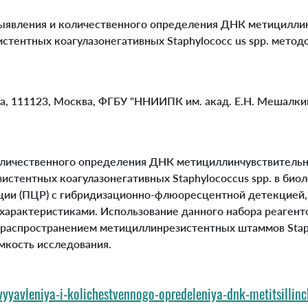
 выявления и количественного определения ДНК метицилли
зистентных коагулазонегативных Staphylococc us spp. мет
 111123, Москва, ФГБУ "ННИИПК им. акад. Е.Н. Мешалки
количественного определения ДНК метициллинчувствительн
истентных коагулазонегативных Staphylococcus spp. в био
ции (ПЦР) с гибридизационно-флюоресцентной детекцией
характеристиками. Использование данного набора реагент
 распространением метициллинрезистентных штаммов Stap
емкость исследования.
yyavleniya-i-kolichestvennogo-opredeleniya-dnk-metitsillinc