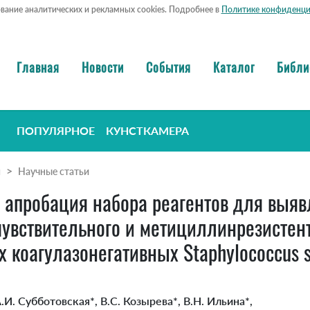
ование аналитических и рекламных cookies. Подробнее в
Политике конфиденци
Главная
Новости
События
Каталог
Библи
ПОПУЛЯРНОЕ
КУНСТКАМЕРА
я
Научные статьи
 и апробация набора реагентов для выя
ствительного и метициллинрезистентно
 коагулазонегативных Staphylococcus s
.И. Субботовская*, В.С. Козырева*, В.Н. Ильина*,