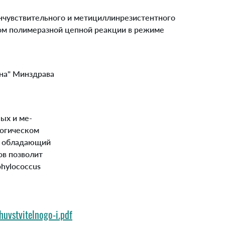
нчувствительного и метициллинрезистентного
одом полимеразной цепной реакции в режиме
на" Минздрава
ых и ме-
логическом
, обладающий
ов позволит
hylococcus
huvstvitelnogo-i.pdf