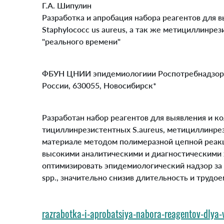
Г.А. Шипулин
Разработка и апробация набора реагентов для
Staphylococc us aureus, а так же метициллинре
"реального времени"
ФБУН ЦНИИ эпидемиологиии Роспотребнадзора,
России, 630055, Новосибирск*
Разработан набор реагентов для выявления и 
тициллинрезистентных S.aureus, метициллинрез
материале методом полимеразной цепной реак
высокими аналитическими и диагностическими 
оптимизировать эпидемиологический надзор за
spp., значительно снизив длительность и трудо
razrabotka-i-aprobatsiya-nabora-reagentov-dlya-v