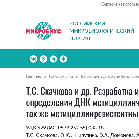
Согласие на использ
РОССИЙСКИЙ
МИКРОБИОЛОГИЧЕСКИЙ
ПОРТАЛ
Главная
Библиотека
Клиническая микробиологи
Т.С. Скачкова и др. Разработка
определения ДНК метициллинчув
так же метициллинрезистентных
УДК 579.862.1:579.252.55].083.18
Т.С. Скачкова, О.Ю. Шипулина, Э.А. Домонова, А