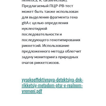
Предлагаемый ПЦР-РВ-тест
может быть также использован
для выделения фрагмента гена
gltA с целью определения
нуклеотидной
последовательности и
последующего генотипирования
риккетсий. Использование
предложенного метода облегчит
задачу мониторинга природных
очагов риккетсиозов.
vysokoeffektivnaya-detektsiya-dnk-
rikketsiy-metodom-ptsr-v-realnom-
vremeni.pdf