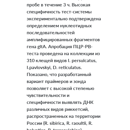
пробе в течение 3 ч. Высокая
специфичность тест-системы
экспериментально подтверждена
определением нуклеотидных
последовательностей
амплифицированных фрагментов
гена gltA. Апробация ПЦР-РВ-
теста проведена на коллекции из
310 клещей видов I. persulcatus,
I.pavlovskyi, D. reticulatus.
Показано, что разработанный
вариант праймеров и зонда
позволяет с высокой степенью
чувствительности и
специфичности выявлять ДНК
различных видов риккетсий,
распространенных на территории
России (R. sibirica, R. raoultii, R.
helvetica, R. tarasevichiae).