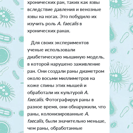
хронических ран, таких как язвы
вследствие давления и венозные
язвы на ногах. Это побудило их
изучить роль
A. faecalis
в
хронических ранах.
Для своих экспериментов
ученые использовали
диабетическую мышиную модель,
в которой нарушено заживление
ран. Они создали раны диаметром
около восьми миллиметров на
коже спины этих мышей и
обработали их культурой
A.
faecalis
. Фотографируя раны в
разное время, они обнаружили, что
раны, колонизированные
A.
faecalis
, были значительно меньше,
чем раны, обработанные