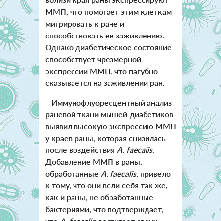
ММП, что помогает этим клеткам
мигрировать к ране и
способствовать ее заживлению.
Однако диабетическое состояние
способствует чрезмерной
экспрессии ММП, что пагубно
сказывается на заживлении ран.
Иммунофлуоресцентный анализ
раневой ткани мышей-диабетиков
выявил высокую экспрессию ММП
у краев раны, которая снизилась
после воздействия
A. faecalis
.
Добавление ММП в раны,
обработанные
A. faecalis
, привело
к тому, что они вели себя так же,
как и раны, не обработанные
бактериями, что подтверждает,
что
A. faecalis
достигает своих