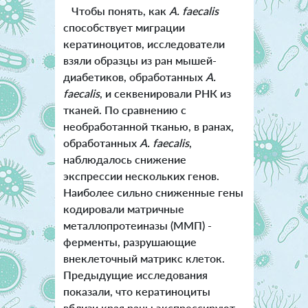
Чтобы понять, как
A. faecalis
способствует миграции
кератиноцитов, исследователи
взяли образцы из ран мышей-
диабетиков, обработанных
A.
faecalis
, и секвенировали РНК из
тканей. По сравнению с
необработанной тканью, в ранах,
обработанных
A. faecalis
,
наблюдалось снижение
экспрессии нескольких генов.
Наиболее сильно сниженные гены
кодировали матричные
металлопротеиназы (ММП) -
ферменты, разрушающие
внеклеточный матрикс клеток.
Предыдущие исследования
показали, что кератиноциты
вблизи края раны экспрессируют