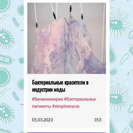
Бактериальные красители в
индустрии моды
#биоинженерия
#бактериальные
пигменты
#streptomyces
01.03.2023
353