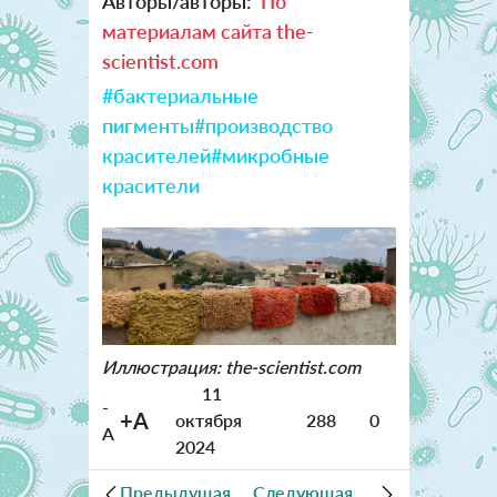
Авторы/авторы:
По
материалам сайта the-
scientist.com
#бактериальные
пигменты
#производство
красителей
#микробные
красители
Иллюстрация: the-scientist.com
11
-
+A
октября
288
0
A
2024
Предыдущая
Следующая