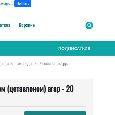
Принять
альности
отека
Корзина
ПОДПИСАТЬСЯ
ренциальные среды
Pseudonomas spp.
ом (цетавлоном) агар - 20