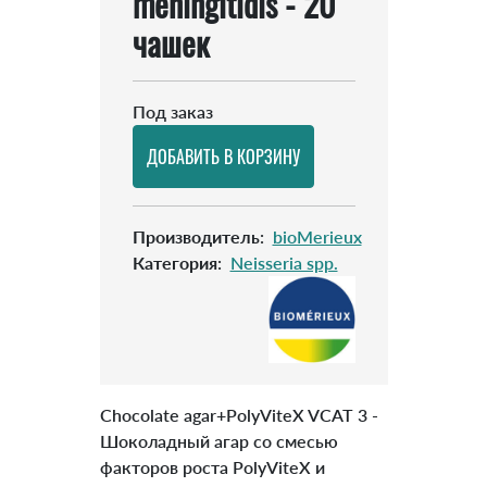
meningitidis - 20
чашек
Под заказ
Производитель
:
bioMerieux
Категория
:
Neisseria spp.
Chocolate agar+PolyViteX VCAT 3 -
Шоколадный агар со смесью
факторов роста PolyViteX и