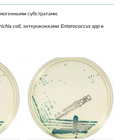
омогенными субстратами.
ichia coli
, энтерококками
Enterococcus spp
и