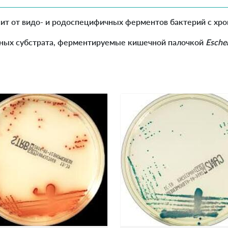
сит от видо- и родоспецифичных ферментов бактерий с хр
енных субстрата, ферментируемые кишечной палочкой
Escher