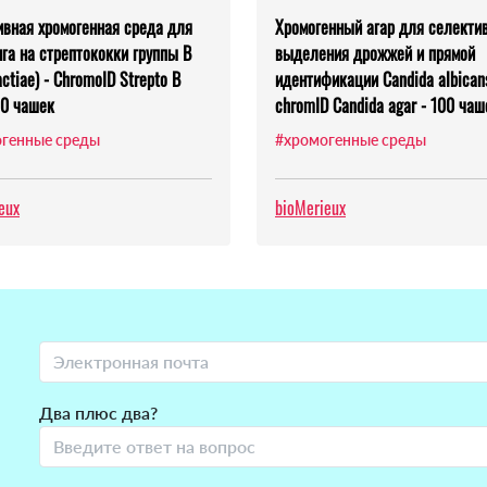
ивная хромогенная среда для
Хромогенный агар для селекти
га на стрептококки группы В
выделения дрожжей и прямой
actiae) - ChromoID Strepto B
идентификации Candida albicans
20 чашек
chromID Candida agar - 100 чаш
генные среды
#хромогенные среды
eux
bioMerieux
Два плюс два?