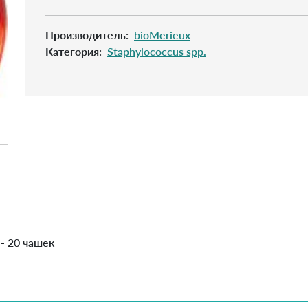
Производитель
:
bioMerieux
Категория
:
Staphylococcus spp.
 - 20 чашек