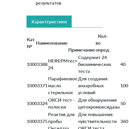
результатов
Характеристики
Кол-
Кат.
Наименование
во
№
Примечание
опред.
Содержит 24
НЕФЕРМтест
10003388
биохимических
40
24
теста
Парафиновое
Для создания
10003371
масло
анаэробных
100
стерильное
условий
ОКСИ тест -
Для обнаружения
10003324
50
полоски
цитохромоксидазы
Реактив для
Для повышения
10003375
пробы
чувствительности
360
Оксидаза
ОКСИ теста