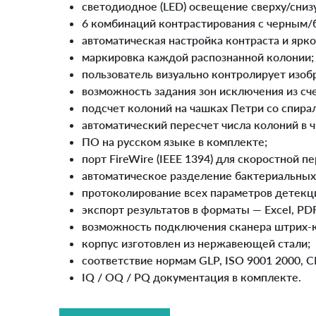
светодиодное (LED) освещение сверху/снизу
6 комбинаций контрастирования c черным
автоматическая настройка контраста и ярк
маркировка каждой распознанной колонии;
пользователь визуально контролирует изоб
возможность задания зон исключения из сч
подсчет колоний на чашках Петри со спира
автоматический пересчет числа колоний в 
ПО на русском языке в комплекте;
порт FireWire (IEEE 1394) для скоростной п
автоматическое разделение бактериальных
протоколирование всех параметров детекц
экспорт результатов в форматы — Excel, PD
возможность подключения сканера штрих-к
корпус изготовлен из нержавеющей стали;
соответствие нормам GLP, ISO 9001 2000, C
IQ / OQ / PQ документация в комплекте.