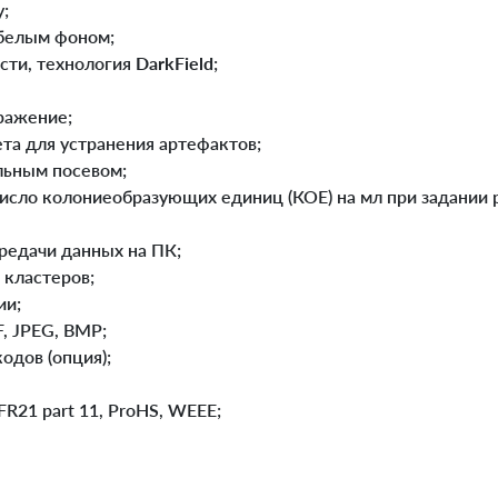
;
/белым фоном;
ости, технология
DarkField
;
ражение;
ета для устранения артефактов;
льным посевом;
число колониеобразующих единиц (КОЕ) на мл при задании р
ередачи данных на ПК;
 кластеров;
ии;
F, JPEG, BMP;
одов (опция);
FR21 part 11, ProHS, WEEE;