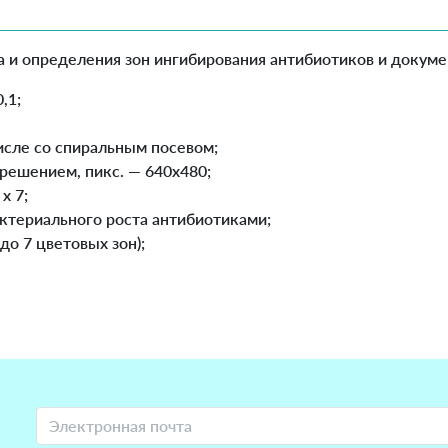
а и определения зон ингибирования антибиотиков и докуме
,1;
числе со спиральным посевом;
зрешением, пикс. — 640x480;
х 7;
ктериального роста антибиотиками;
до 7 цветовых зон);