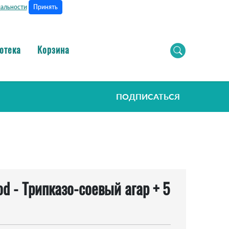
Принять
альности
отека
Корзина
ПОДПИСАТЬСЯ
od - Tрипказо-соевый агар + 5