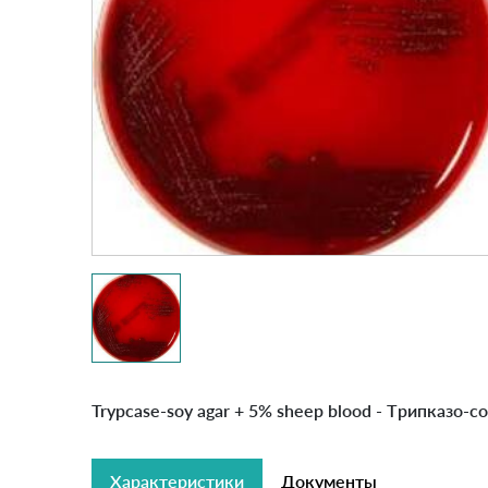
Trypcase-soy agar + 5% sheep blood - Tрипказо-с
Характеристики
Документы