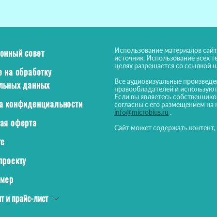
Использование материалов сайт
онный совет
источник. Использование всех т
целях разрешается со ссылкой 
е на обработку
Все аудиовизуальные произведе
льных данных
правообладателей и используют
Если вы являетесь собственнико
а конфиденциальности
согласны с его размещением на 
info@microbius.ru
.
ая оферта
Сайт может содержать контент,
те
проекту
ймер
т и прайс-лист