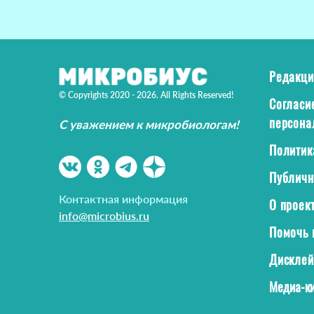
Редакци
© Copyrights 2020 - 2026. All Rights Reserved!
Согласи
персона
С уважением к микробиологам!
Политик
Публичн
Контактная информация
О проек
info@microbius.ru
Помочь 
Дискле
Медиа-ки