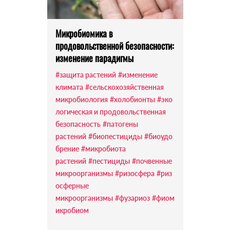
Микробиомика в
продовольственной безопасности:
изменение парадигмы
#защита растений
#изменение
климата
#сельскохозяйственная
микробиология
#холобионты
#эко
логическая и продовольственная
безопасность
#патогены
растений
#биопестициды
#биоудо
брение
#микробиота
растений
#пестициды
#почвенные
микроорганизмы
#ризосфера
#риз
осферные
микроорганизмы
#фузариоз
#фиом
икробиом