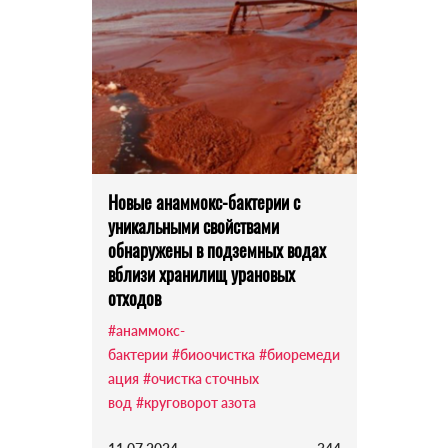
Новые анаммокс-бактерии с
уникальными свойствами
обнаружены в подземных водах
вблизи хранилищ урановых
отходов
#анаммокс-
бактерии
#биоочистка
#биоремеди
ация
#очистка сточных
вод
#круговорот азота